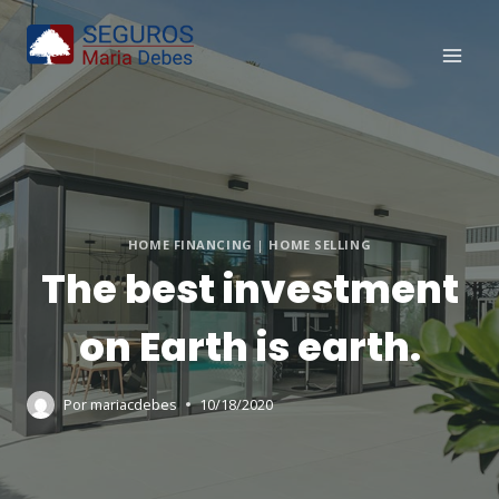
Saltar
al
contenido
HOME FINANCING
|
HOME SELLING
The best investment
on Earth is earth.
Por
mariacdebes
10/18/2020