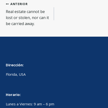
Navegación
ANTERIOR
Real estate cannot be
de
lost or stolen, nor can it
entradas
be carried away.
Dirección:
Florida, USA
Horario:
Lunes a Viernes: 9 am – 6 pm